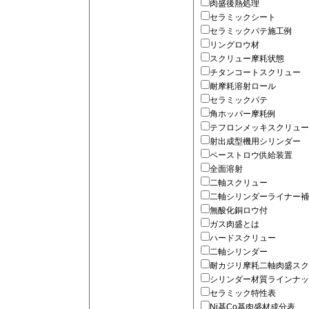
肉盛後熱処理
セラミックシート
セラミックパテ施工例
リングロウ材
スクリュー摩耗状態
チタンコートスクリュー
耐摩耗溶射ロール
セラミックパテ
角ホッパー摩耗例
テフロンメッキスクリュー
射出成型機用シリンダー
ペーストロウ供給装置
全面溶射
二軸スクリュー
二軸シリンダーライナー補
無酸化銅ロウ付
ガス肉盛とは
ハードスクリュー
二軸シリンダー
耐カジリ摩耗二軸肉盛スク
シリンダー材質ラインナッ
セラミック特性表
Ni基Co基肉盛材成分表