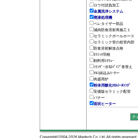
ロウ付請負加工
金属洗浄システム
廃液処理機
ペレタイザー部品
減肉防食溶射再施工１
セラミックボールホース
セラミック管の枝管内部
防食溶射解放点検
ｾﾗﾐｯｸ羽根
飼料用ｽｸﾘｭｰ
ｼﾘﾝﾀﾞｰ冷却ﾊﾟｲﾌﾟ巻替え
ｱﾙﾐ鋳込みﾋｰﾀー
肉盛用炉
粉体用酸化ｸﾛﾑｼｰﾙｼﾝｸﾞ
安価版セラミック配管
バナー
面状ヒーター
Copyright©2004-2026 Martech Co,.Ltd. All rights reserved.