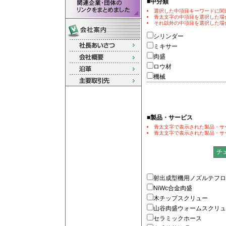
■中分類
選択した中項目キーワードに関
青太文字の中項目を選択した場合
それ以外の中項目を選択した場合
シリンダー
ミキサー
肉盛
ロウ材
機械
■製品・サービス
青太文字で表示された製品・サ
青太文字で表示された製品・サ
射出成型機用ノズルテフロ
NiWc合金肉盛
木チップスクリュー
山谷肉盛ウォームスクリュ
セラミックホース